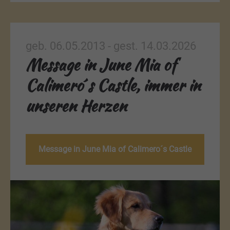
geb. 06.05.2013 - gest. 14.03.2026
Message in June Mia of
Calimero´s Castle, immer in
unseren Herzen
Message in June Mia of Calimero´s Castle