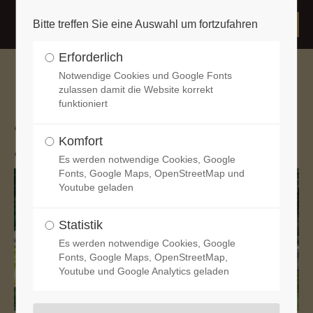
Bitte treffen Sie eine Auswahl um fortzufahren
Erforderlich
Notwendige Cookies und Google Fonts
"Je suis Vincent Willi Junior from
zulassen damit die Website korrekt
funktioniert
Misty Veil" X "Excellent Jessy of
Message in June"
Komfort
Es werden notwendige Cookies, Google
Fonts, Google Maps, OpenStreetMap und
Youtube geladen
Statistik
Es werden notwendige Cookies, Google
Fonts, Google Maps, OpenStreetMap,
Youtube und Google Analytics geladen