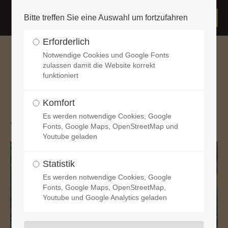
Bitte treffen Sie eine Auswahl um fortzufahren
Erforderlich
Notwendige Cookies und Google Fonts
Papa "Just Jackpot vom
zulassen damit die Website korrekt
funktioniert
Walderkamm" und Mama
"Message in June Mia of Calimero
Komfort
Es werden notwendige Cookies, Google
´s Castle" der Welpen
Fonts, Google Maps, OpenStreetMap und
Youtube geladen
Statistik
Es werden notwendige Cookies, Google
Fonts, Google Maps, OpenStreetMap,
Youtube und Google Analytics geladen